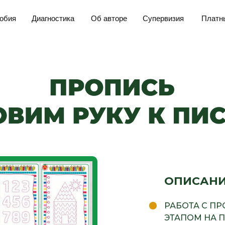
обия
Диагностика
Об авторе
Супервизия
Платн
ОПИСАН
РАБОТА С П
ЭТАПОМ НА П