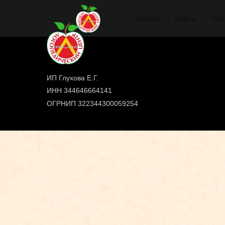
Главная
Курсы
Пос
ИП Глухова Е.Г.
ИНН 344646664141
ОГРНИП 322344300059254