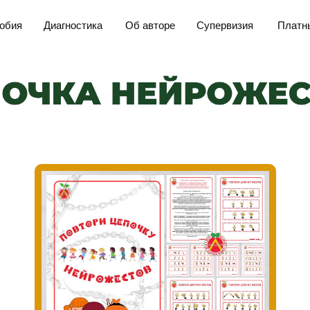
обия
Диагностика
Об авторе
Супервизия
Платн