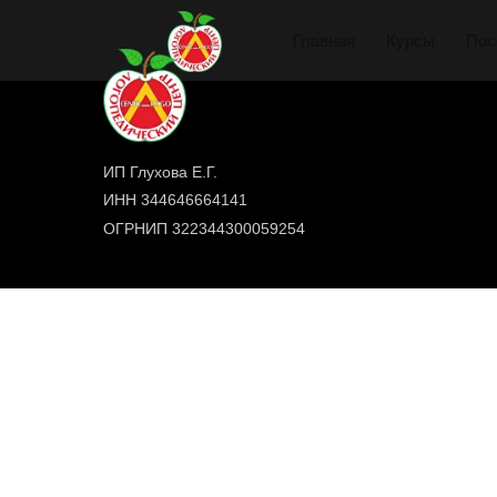
Главная
Курсы
Пос
ИП Глухова Е.Г.
ИНН 344646664141
ОГРНИП 322344300059254